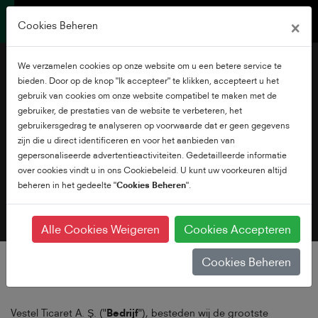
×
Cookies Beheren
We verzamelen cookies op onze website om u een betere service te
bieden. Door op de knop "Ik accepteer" te klikken, accepteert u het
gebruik van cookies om onze website compatibel te maken met de
gebruiker, de prestaties van de website te verbeteren, het
gebruikersgedrag te analyseren op voorwaarde dat er geen gegevens
Privacy Policy
zijn die u direct identificeren en voor het aanbieden van
gepersonaliseerde advertentieactiviteiten. Gedetailleerde informatie
over cookies vindt u in ons Cookiebeleid. U kunt uw voorkeuren altijd
beheren in het gedeelte "
Cookies Beheren
".
Alle Cookies Weigeren
Cookies Accepteren
Cookies Beheren
Vestel Ticaret A. Ş. ("
Bedrijf
"), besteden wij de grootste