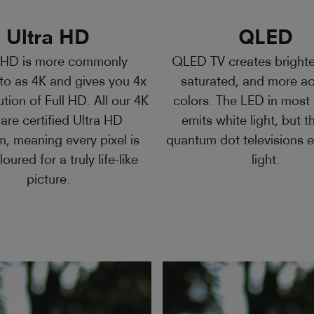
Ultra HD
QLED
a HD is more commonly
QLED TV creates brighte
 to as 4K and gives you 4x
saturated, and more a
ution of Full HD. All our 4K
colors. The LED in mos
 are certified Ultra HD
emits white light, but t
, meaning every pixel is
quantum dot televisions e
loured for a truly life-like
light.
picture.