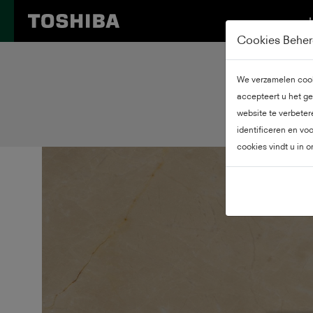
Cookies Behe
We verzamelen cooki
Ki
accepteert u het ge
website te verbeter
identificeren en vo
cookies vindt u in 