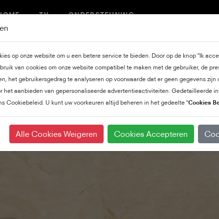
HOME
TV
ONDERSTEUNING
ren
es op onze website om u een betere service te bieden. Door op de knop "Ik accep
es de perfecte tv voor 
bruik van cookies om onze website compatibel te maken met de gebruiker, de pre
en, het gebruikersgedrag te analyseren op voorwaarde dat er geen gegevens zijn d
or het aanbieden van gepersonaliseerde advertentieactiviteiten. Gedetailleerde in
ons Cookiebeleid. U kunt uw voorkeuren altijd beheren in het gedeelte "
Cookies B
Alle Cookies Weigeren
Cookies Accepteren
Coo