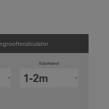
groottecalculator
Kijkafstand