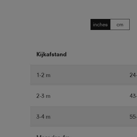
inches
cm
Kijkafstand
1-2 m
24
2-3 m
43
3-4 m
55