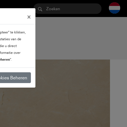
×
teer" te klikken,
jou
staties van de
ie u direct
formatie over
eheren
".
kies Beheren