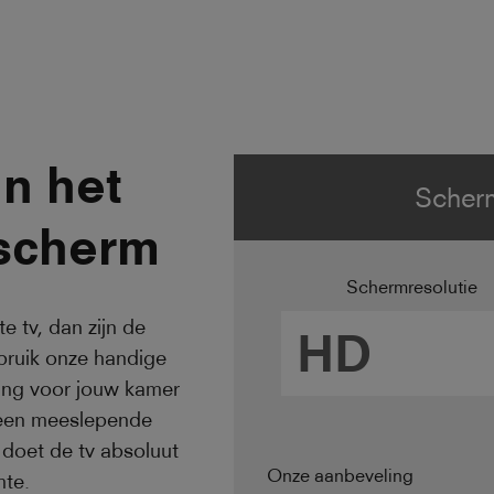
an het
Scherm
 scherm
Schermresolutie
e tv, dan zijn de
bruik onze handige
ing voor jouw kamer
e een meeslepende
 doet de tv absoluut
Onze aanbeveling
mte.