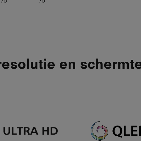
75''
75''
 resolutie en scherm