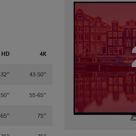
HD
4K
-32''
43-50''
-50''
55-65''
-65''
75''