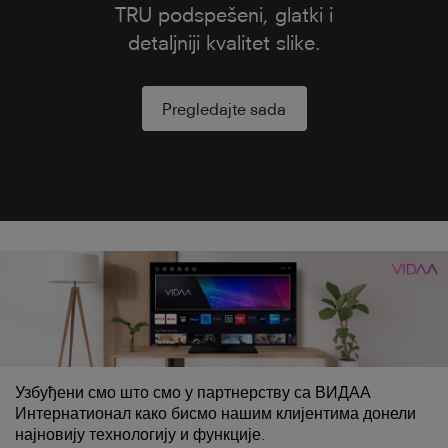
глобалном силом у области звука,
Тосхиба оживљава ТВ са побољшаним
квалитетом звука. Уз уграђене Онкио
звучнике и кутије за звучнике,
телевизори обезбеђују јаснији звук и за
дијалог на екрану и за музику.
Узбуђени смо што смо у партнерству са ВИДАА
Интернатионал како бисмо нашим клијентима донели