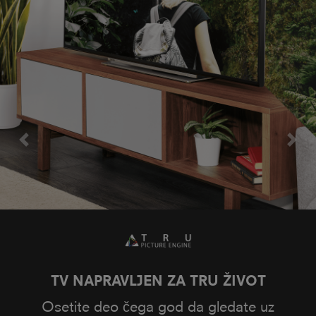
Previous
Next
Поверед би Онкио
Радећи у сарадњи са Онкиом,