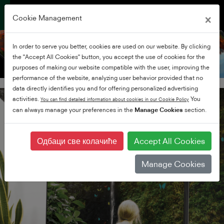
×
Cookie Management
In order to serve you better, cookies are used on our website. By clicking
the "Accept All Cookies" button, you accept the use of cookies for the
purposes of making our website compatible with the user, improving the
performance of the website, analyzing user behavior provided that no
ПРАВИ. ДЕТАЉНО. РАЗНОБОЈАН.
data directly identifies you and for offering personalized advertising
activities.
You
ИВАЈТЕ У ФИЛМОВИМА И ТВ ЕМИСИЈАМА НА ТОСХИБА ТВ пријемницима који одузимају дах
You can find detailed information about cookies in our Cookie Policy
can always manage your preferences in the
Manage Cookies
section.
Одбаци све колачиће
Accept All Cookies
Manage Cookies