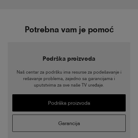
Pregledajte sada
Potrebna vam je pomoć
Podrška proizvoda
Naš centar za podršku ima resurse za podešavanje i
rešavanje problema, zajedno sa garancijama i
uputstvima za sve naše TV uređaje.
Podrška proizvoda
Garancija