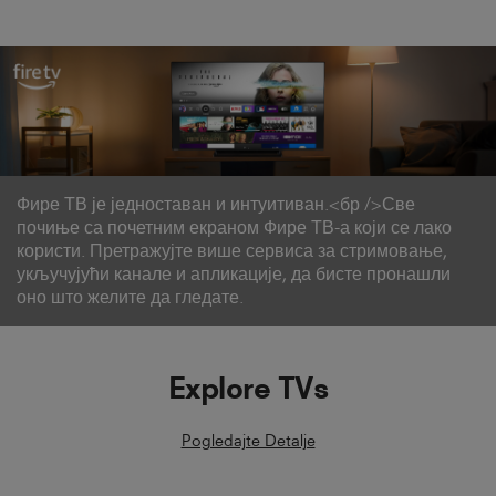
најновију технологију и функције.
Фире ТВ је једноставан и интуитиван.<бр />Све
почиње са почетним екраном Фире ТВ-а који се лако
користи. Претражујте више сервиса за стримовање,
укључујући канале и апликације, да бисте пронашли
оно што желите да гледате.
Explore TVs
Pogledajte Detalje