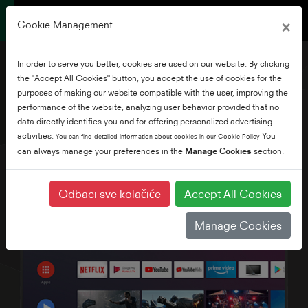
×
Cookie Management
In order to serve you better, cookies are used on our website. By clicking
the "Accept All Cookies" button, you accept the use of cookies for the
purposes of making our website compatible with the user, improving the
performance of the website, analyzing user behavior provided that no
50" Ultra HD Android TV
data directly identifies you and for offering personalized advertising
activities.
You
You can find detailed information about cookies in our Cookie Policy
can always manage your preferences in the
Manage Cookies
section.
Odbaci sve kolačiće
Accept All Cookies
Manage Cookies