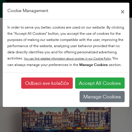
×
Cookie Management
In order to serve you better, cookies are used on our website. By clicking
Pametno TV
the "Accept All Cookies" button, you accept the use of cookies for the
purposes of making our website compatible with the user, improving the
Pametniji nego ikad
performance of the website, analyzing user behavior provided that no
data directly identifies you and for offering personalized advertising
activities.
You
You can find detailed information about cookies in our Cookie Policy
prije
can always manage your preferences in the
Manage Cookies
section.
Odbaci sve kolačiće
Accept All Cookies
Manage Cookies