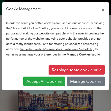
×
Cookie Management
In order to serve you better, cookies are used on our website. By clicking
Gaming TV
the "Accept All Cookies" button, you accept the use of cookies for the
purposes of making our website compatible with the user, improving the
performance of the website, analyzing user behavior provided that no
Mai inteligente ca
data directly identifies you and for offering personalized advertising
activities.
You
You can find detailed information about cookies in our Cookie Policy
până acum
can always manage your preferences in the
Manage Cookies
section.
Respinge toate cookie-urile
Accept All Cookies
Manage Cookies