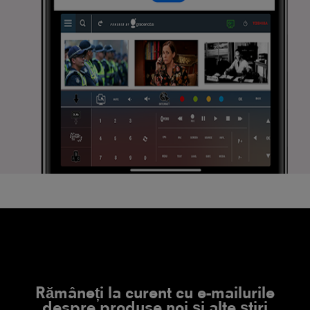
Rămâneți la curent cu e-mailurile
despre produse noi și alte știri