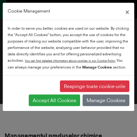
×
Cookie Management
In order to serve you better, cookies are used on our website. By clicking
the "Accept All Cookies" button, you accept the use of cookies for the
purposes of making our website compatible with the user, improving the
performance of the website, analyzing user behavior provided that no
data directly identifies you and for offering personalized advertising
Rumanian
activities.
You
You can find detailed information about cookies in our Cookie Policy
can always manage your preferences in the
Manage Cookies
section.
Respinge toate cookie-urile
Accept All Cookies
Manage Cookies
Managementul produselor chimice