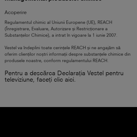
Acoperire
Regulamentul chimic al Uniunii Europene (UE), REACH
(Înregistrare, Evaluare, Autorizare și Restricționare a
Substanțelor Chimice), a intrat în vigoare la 1 iunie 2007.
Vestel va îndeplini toate cerințele REACH și ne angajăm să
oferim clienților noștri informații despre substanțele chimice din
produsele noastre, conform regulamentului REACH.
Pentru a descărca Declarația Vestel pentru
televiziune, faceți clic aici.