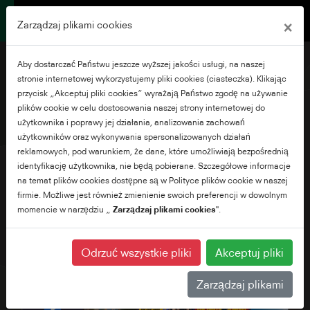
×
Zarządzaj plikami cookies
Aby dostarczać Państwu jeszcze wyższej jakości usługi, na naszej
stronie internetowej wykorzystujemy pliki cookies (ciasteczka). Klikając
przycisk „Akceptuj pliki cookies” wyrażają Państwo zgodę na używanie
plików cookie w celu dostosowania naszej strony internetowej do
50" Ultra HD Android TV
użytkownika i poprawy jej działania, analizowania zachowań
użytkowników oraz wykonywania spersonalizowanych działań
reklamowych, pod warunkiem, że dane, które umożliwiają bezpośrednią
identyfikację użytkownika, nie będą pobierane. Szczegółowe informacje
na temat plików cookies dostępne są w Polityce plików cookie w naszej
firmie. Możliwe jest również zmienienie swoich preferencji w dowolnym
momencie w narzędziu „
Zarządzaj plikami cookies
".
Odrzuć wszystkie pliki
Akceptuj pliki
Zarządzaj plikami