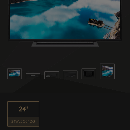
24"
24WL3C64DG