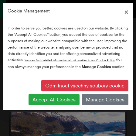
×
Cookie Management
In order to serve you better, cookies are used on our website. By clicking
the "Accept All Cookies" button, you accept the use of cookies for the
purposes of making our website compatible with the user, improving the
performance of the website, analyzing user behavior provided that no
24" HD Ready WLAN
data directly identifies you and for offering personalized advertising
Smart TV
activities.
You
You can find detailed information about cookies in our Cookie Policy
can always manage your preferences in the
Manage Cookies
section.
Odmítnout všechny soubory cookie
Accept All Cookies
Manage Cookies