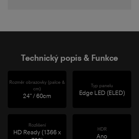
Technický popis & Funkce
Rozměr obrazovky (palce &
Typ panelu
cm)
Edge LED (ELED)
24" / 60cm
Rozlišení
HDR
HD Ready (1366 x
Ano