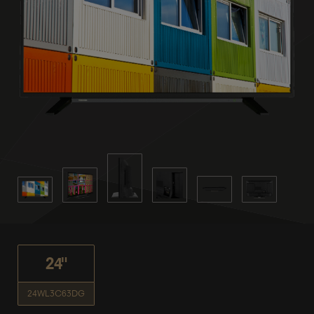
24"
24WL3C63DG