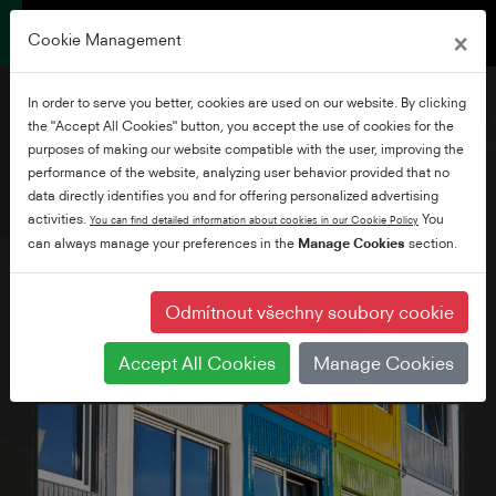
×
Cookie Management
In order to serve you better, cookies are used on our website. By clicking
the "Accept All Cookies" button, you accept the use of cookies for the
purposes of making our website compatible with the user, improving the
performance of the website, analyzing user behavior provided that no
24" HD Ready WLAN
data directly identifies you and for offering personalized advertising
Smart TV
activities.
You
You can find detailed information about cookies in our Cookie Policy
can always manage your preferences in the
Manage Cookies
section.
Odmítnout všechny soubory cookie
Accept All Cookies
Manage Cookies