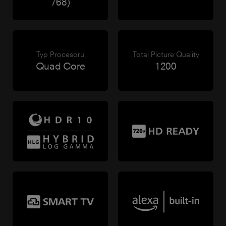
768)
Typ Procesoru
Total Picture Quality
Quad Core
1200