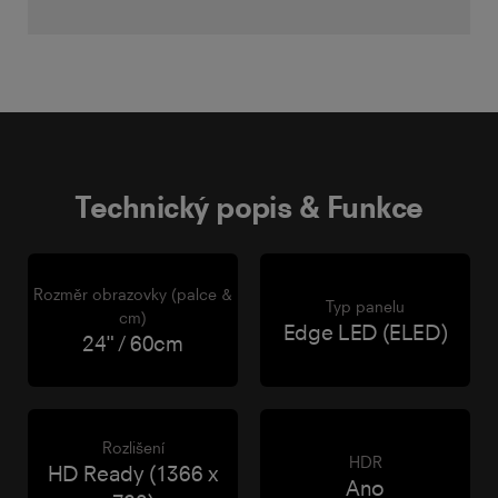
Technický popis & Funkce
Rozměr obrazovky (palce &
Typ panelu
cm)
Edge LED (ELED)
24" / 60cm
Rozlišení
HDR
HD Ready (1366 x
Ano