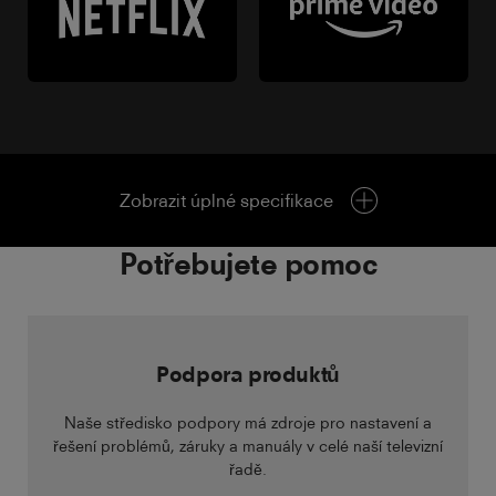
Zobrazit úplné specifikace
Potřebujete pomoc
Podpora produktů
Naše středisko podpory má zdroje pro nastavení a
řešení problémů, záruky a manuály v celé naší televizní
řadě.