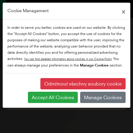
×
Cookie Management
In order to serve you better, cookies are used on our website. By clicking
the "Accept All Cookies" button, you accept the use of cookies for the
purposes of making our website compatible with the user, improving the
performance of the website, analyzing user behavior provided that no
24" HD Ready Android TV
data directly identifies you and for offering personalized advertising
activities.
You
You can find detailed information about cookies in our Cookie Policy
can always manage your preferences in the
Manage Cookies
section.
Prozkoumejte tisíce filmů, pořadů, her a získejte odpovědi na
své otázky na velké obrazovce pomocí Android TV a Google
Voice Assistant. Navíc s integrovaným Chromecastem
Odmítnout všechny soubory cookie
můžete jednoduše odesílat filmy, pořady a fotografie ze
všech zařízení vaší rodiny. Standardně jsme také zabudovali
Accept All Cookies
Manage Cookies
Bluetooth.