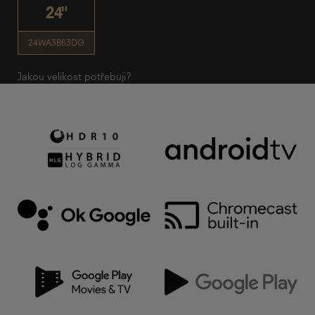
24"
24WA3B63DG
Jakou velikost potřebuji?