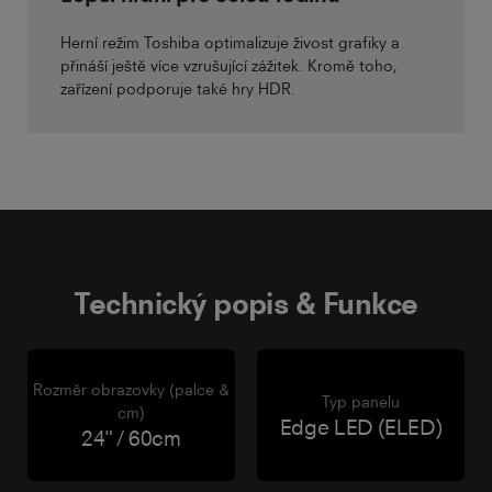
Herní režim Toshiba optimalizuje živost grafiky a
přináší ještě více vzrušující zážitek. Kromě toho,
zařízení podporuje také hry HDR.
Technický popis & Funkce
Rozměr obrazovky (palce &
Typ panelu
cm)
Edge LED (ELED)
24" / 60cm