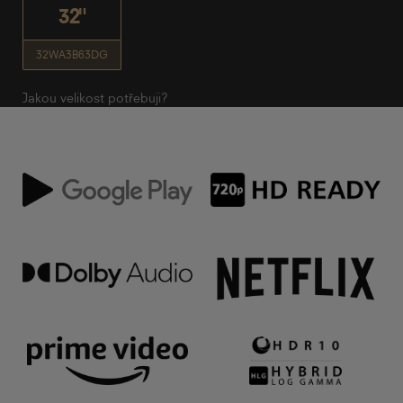
32"
32WA3B63DG
Jakou velikost potřebuji?