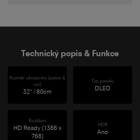
Technický popis & Funkce
Rozměr obrazovky (palce &
Typ panelu
cm)
DLED
32" / 80cm
Rozlišení
HDR
HD Ready (1366 x
Ano
768)