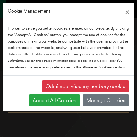
×
Cookie Management
In order to serve you better, cookies are used on our website. By clicking
the "Accept All Cookies" button, you accept the use of cookies for the
purposes of making our website compatible with the user, improving the
performance of the website, analyzing user behavior provided that no
32" HD Ready Android TV
data directly identifies you and for offering personalized advertising
activities.
You
You can find detailed information about cookies in our Cookie Policy
can always manage your preferences in the
Manage Cookies
section.
Prozkoumejte tisíce filmů, pořadů, her a získejte odpovědi na
své otázky na velké obrazovce pomocí Android TV a Google
Voice Assistant. Navíc s integrovaným Chromecastem
Odmítnout všechny soubory cookie
můžete jednoduše odesílat filmy, pořady a fotografie ze
všech zařízení vaší rodiny. Standardně jsme také zabudovali
Accept All Cookies
Manage Cookies
Bluetooth.