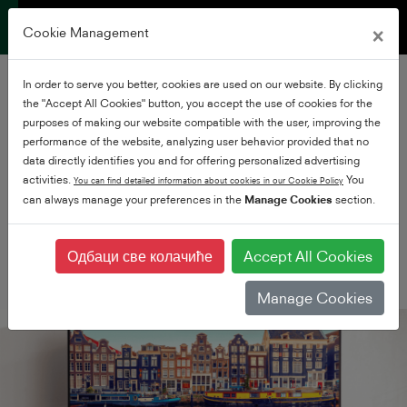
×
Cookie Management
In order to serve you better, cookies are used on our website. By clicking
Pametan TV
the "Accept All Cookies" button, you accept the use of cookies for the
purposes of making our website compatible with the user, improving the
performance of the website, analyzing user behavior provided that no
Pametnije nego
data directly identifies you and for offering personalized advertising
activities.
You
You can find detailed information about cookies in our Cookie Policy
ikada
can always manage your preferences in the
Manage Cookies
section.
Одбаци све колачиће
Accept All Cookies
Manage Cookies