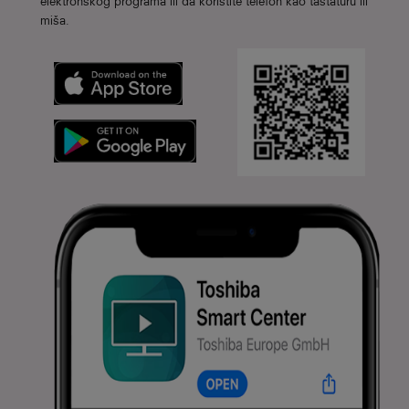
elektronskog programa ili da koristite telefon kao tastaturu ili
miša.