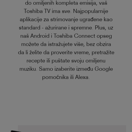
do omiljenih kompleta emisija, vaš
Toshiba TV ima sve. Najpopularnije
aplikacije za strimovanje ugrađene kao
standard - ažurirane i spremne. Plus, uz
naš Android i Toshiba Connect opseg
možete da istražujete više, bez obzira
da li želite da proverite vreme, pretražite
recepte ili puštate svoju omiljenu
muziku. Samo izaberite između Google
pomoćnika ili Alexa.