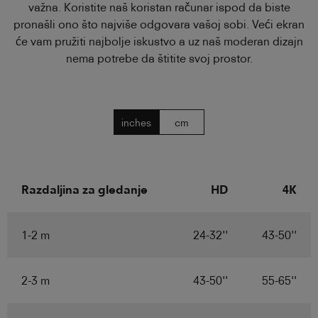
važna. Koristite naš koristan računar ispod da biste
pronašli ono što najviše odgovara vašoj sobi. Veći ekran
će vam pružiti najbolje iskustvo a uz naš moderan dizajn
nema potrebe da štitite svoj prostor.
inches
cm
Razdaljina za gledanje
HD
4K
1-2 m
24-32''
43-50''
2-3 m
43-50''
55-65''