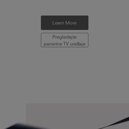
Learn More
Pregledajte
pametne TV uređaje