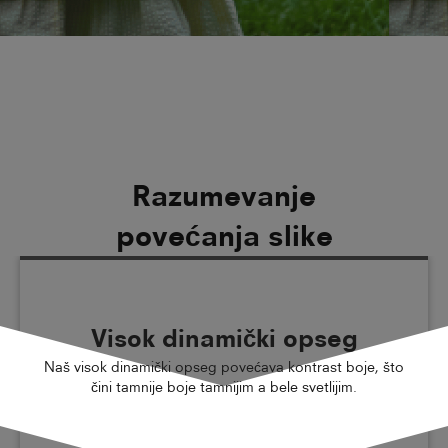
Razumevanje
povećanja slike
Visok dinamički opseg
Naš visok dinamički opseg povećava kontrast boje, što
čini tamnije boje tamnijim a bele svetlijim.