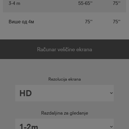
3-4 m
55-65''
75''
Више од 4м
75''
75''
Računar veličine ekrana
Rezolucija ekrana
Razdaljina za gledanje