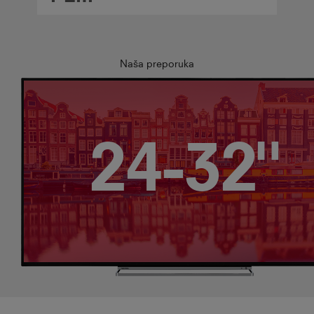
Naša preporuka
24-32"