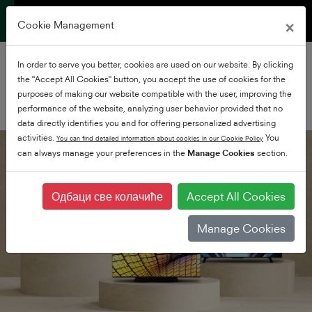
×
Cookie Management
Biranje vašeg savršenog
In order to serve you better, cookies are used on our website. By clicking
the "Accept All Cookies" button, you accept the use of cookies for the
TV uređaja
purposes of making our website compatible with the user, improving the
performance of the website, analyzing user behavior provided that no
data directly identifies you and for offering personalized advertising
activities.
You
You can find detailed information about cookies in our Cookie Policy
can always manage your preferences in the
Manage Cookies
section.
Одбаци све колачиће
Accept All Cookies
Manage Cookies