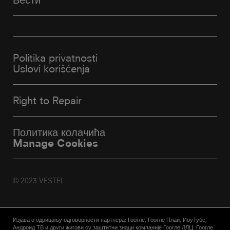
Politika privatnosti
Uslovi korišćenja
Right to Repair
Политика колачића
Manage Cookies
© 2023 VESTEL
Изјава о одрицању одговорности партнера: Гоогле, Гоогле Плаи, ИоуТубе,
Андроид ТВ и други жигови су заштитни знаци компаније Гоогле ЛЛЦ. Гоогле