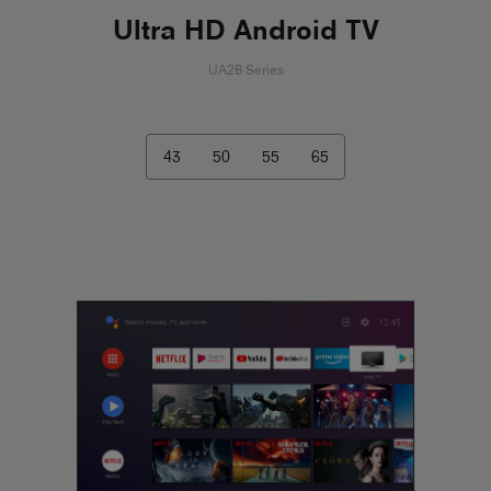
Ultra HD Android TV
UA2B Series
43
50
55
65