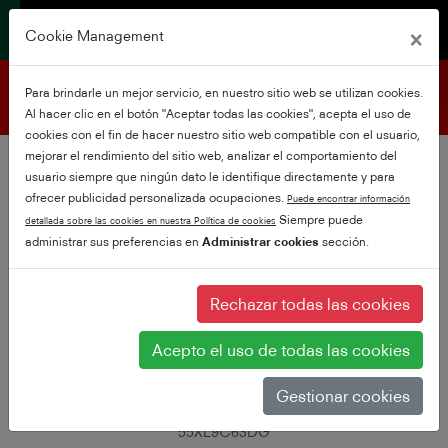
×
Cookie Management
Asistencia para el producto
Para brindarle un mejor servicio, en nuestro sitio web se utilizan cookies.
Al hacer clic en el botón "Aceptar todas las cookies", acepta el uso de
cookies con el fin de hacer nuestro sitio web compatible con el usuario,
mejorar el rendimiento del sitio web, analizar el comportamiento del
usuario siempre que ningún dato le identifique directamente y para
ofrecer publicidad personalizada ocupaciones.
Puede encontrar información
Siempre puede
detallada sobre las cookies en nuestra Política de cookies
administrar sus preferencias en
Administrar cookies
sección.
Rechazar todas las cookies
Acepto el uso de todas las cookies
Gestionar cookies
55XL9C63DG