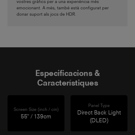
vostres gràfics per a una experiència més
emocionant. A més, també està configurat per
donar suport als jocs de HDR.
Especificacions &
Característiques
Panel Type
Screen Size (inch / cm)
Direct Back Light
55" / 139cm
(DLED)