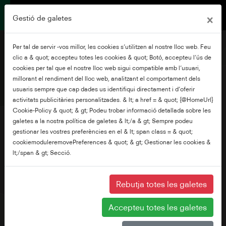
×
Gestió de galetes
Per tal de servir -vos millor, les cookies s’utilitzen al nostre lloc web. Feu
clic a & quot; accepteu totes les cookies & quot; Botó, accepteu l’ús de
cookies per tal que el nostre lloc web sigui compatible amb l’usuari,
millorant el rendiment del lloc web, analitzant el comportament dels
55" UHD VIDAA TV
usuaris sempre que cap dades us identifiqui directament i d’oferir
activitats publicitàries personalitzades. & lt; a href = & quot; {@HomeUrl}
Cookie-Policy & quot; & gt; Podeu trobar informació detallada sobre les
galetes a la nostra política de galetes & lt;/a & gt; Sempre podeu
gestionar les vostres preferències en el & lt; span class = & quot;
cookiemoduleremovePreferences & quot; & gt; Gestionar les cookies &
lt;/span & gt; Secció.
Rebutja totes les galetes
Accepteu totes les galetes