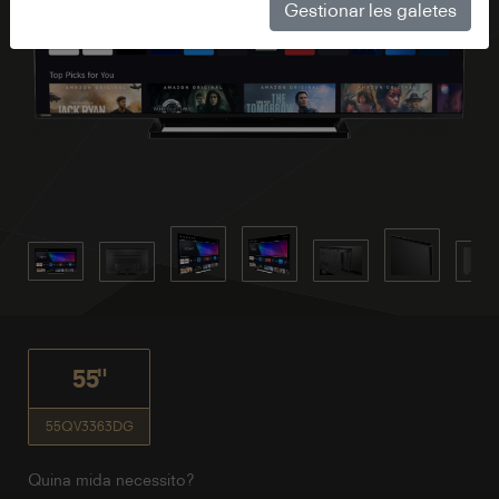
Gestionar les galetes
55"
55QV3363DG
Quina mida necessito?