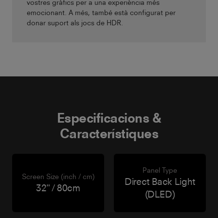
vostres gràfics per a una experiència més
emocionant. A més, també està configurat per
donar suport als jocs de HDR.
Especificacions &
Característiques
Panel Type
Screen Size (inch / cm)
Direct Back Light
32" / 80cm
(DLED)