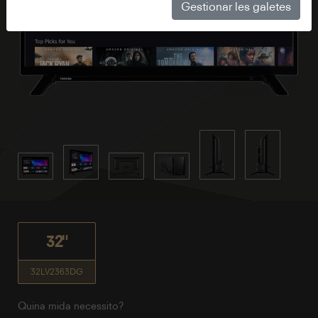
Gestionar les galetes
32"
32LV2363DG
Quina mida necessito?