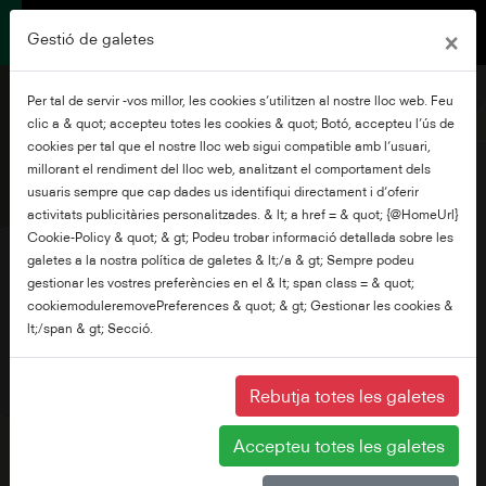
×
Gestió de galetes
Per tal de servir -vos millor, les cookies s’utilitzen al nostre lloc web. Feu
clic a & quot; accepteu totes les cookies & quot; Botó, accepteu l’ús de
cookies per tal que el nostre lloc web sigui compatible amb l’usuari,
millorant el rendiment del lloc web, analitzant el comportament dels
32"
usuaris sempre que cap dades us identifiqui directament i d’oferir
activitats publicitàries personalitzades. & lt; a href = & quot; {@HomeUrl}
Cookie-Policy & quot; & gt; Podeu trobar informació detallada sobre les
galetes a la nostra política de galetes & lt;/a & gt; Sempre podeu
gestionar les vostres preferències en el & lt; span class = & quot;
cookiemoduleremovePreferences & quot; & gt; Gestionar les cookies &
lt;/span & gt; Secció.
Rebutja totes les galetes
Accepteu totes les galetes