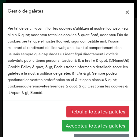
×
Gestió de galetes
Per tal de servir -vos millor, les cookies s’utilitzen al nostre lloc web. Feu
clic a & quot; accepteu totes les cookies & quot; Botó, accepteu l’ús de
cookies per tal que el nostre lloc web sigui compatible amb l’usuari,
millorant el rendiment del lloc web, analitzant el comportament dels
43" 4K UHD VIDAA TV
usuaris sempre que cap dades us identifiqui directament i d’oferir
activitats publicitàries personalitzades. & lt; a href = & quot; {@HomeUrl}
Cookie-Policy & quot; & gt; Podeu trobar informació detallada sobre les
galetes a la nostra política de galetes & lt;/a & gt; Sempre podeu
gestionar les vostres preferències en el & lt; span class = & quot;
cookiemoduleremovePreferences & quot; & gt; Gestionar les cookies &
lt;/span & gt; Secció.
Rebutja totes les galetes
Accepteu totes les galetes