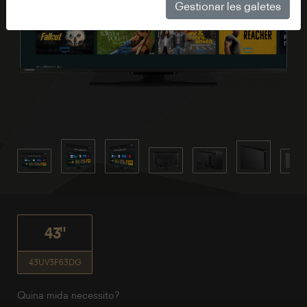
Gestionar les galetes
43"
43UV3F63DG
Quina mida necessito?