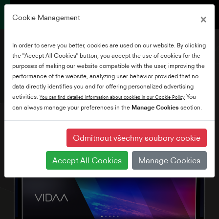
×
Cookie Management
In order to serve you better, cookies are used on our website. By clicking
the "Accept All Cookies" button, you accept the use of cookies for the
purposes of making our website compatible with the user, improving the
performance of the website, analyzing user behavior provided that no
0" W/LV24 Series
data directly identifies you and for offering personalized advertising
activities.
You
You can find detailed information about cookies in our Cookie Policy
can always manage your preferences in the
Manage Cookies
section.
Odmítnout všechny soubory cookie
Accept All Cookies
Manage Cookies