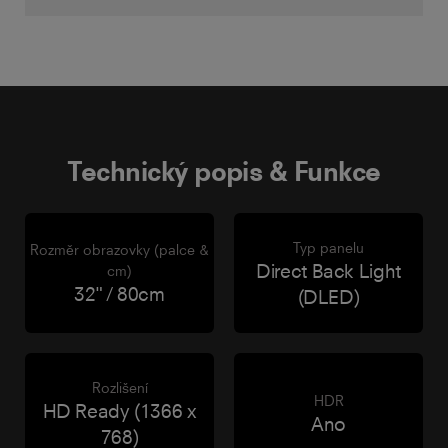
Technický popis & Funkce
Typ panelu
Rozměr obrazovky (palce &
Direct Back Light
cm)
32" / 80cm
(DLED)
Rozlišení
HDR
HD Ready (1366 x
Ano
768)