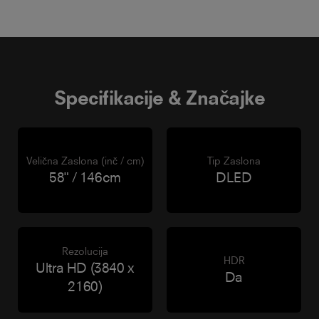
Specifikacije & Značajke
Velična Zaslona (inč / cm)
Tip Zaslona
58" / 146cm
DLED
Rezolucija
HDR
Ultra HD (3840 x
Da
2160)