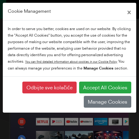
×
Cookie Management
In order to serve you better, cookies are used on our website. By clicking
the "Accept All Cookies" button, you accept the use of cookies for the
purposes of making our website compatible with the user, improving the
performance of the website, analyzing user behavior provided that no
58" Ultra HD Android TV
data directly identifies you and for offering personalized advertising
activities.
You
You can find detailed information about cookies in our Cookie Policy
can always manage your preferences in the
Manage Cookies
section.
Odbijte sve kolačiće
Accept All Cookies
Manage Cookies