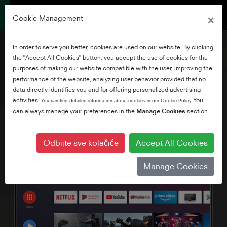
×
Cookie Management
In order to serve you better, cookies are used on our website. By clicking
the "Accept All Cookies" button, you accept the use of cookies for the
purposes of making our website compatible with the user, improving the
performance of the website, analyzing user behavior provided that no
43" Full HD Android TV
data directly identifies you and for offering personalized advertising
activities.
You
You can find detailed information about cookies in our Cookie Policy
can always manage your preferences in the
Manage Cookies
section.
Odbijte sve kolačiće
Accept All Cookies
Manage Cookies