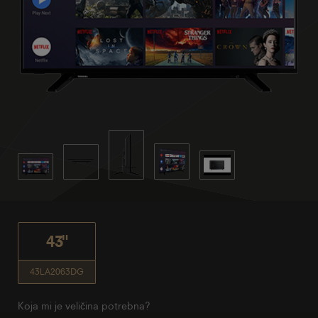
43"
43LA2063DG
Koja mi je veličina potrebna?