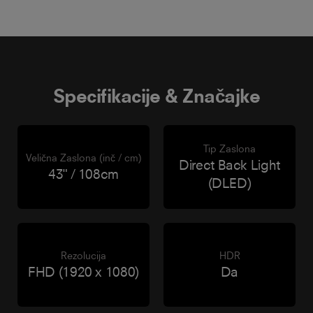
Specifikacije & Značajke
Tip Zaslona
Velična Zaslona (inč / cm)
Direct Back Light
43" / 108cm
(DLED)
Rezolucija
HDR
FHD (1920 x 1080)
Da