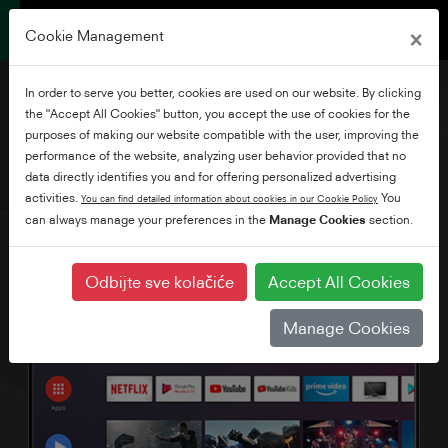
×
Cookie Management
In order to serve you better, cookies are used on our website. By clicking
the "Accept All Cookies" button, you accept the use of cookies for the
purposes of making our website compatible with the user, improving the
performance of the website, analyzing user behavior provided that no
43" Full HD Android TV
data directly identifies you and for offering personalized advertising
activities.
You
You can find detailed information about cookies in our Cookie Policy
can always manage your preferences in the
Manage Cookies
section.
Odbijte sve kolačiće
Accept All Cookies
Manage Cookies