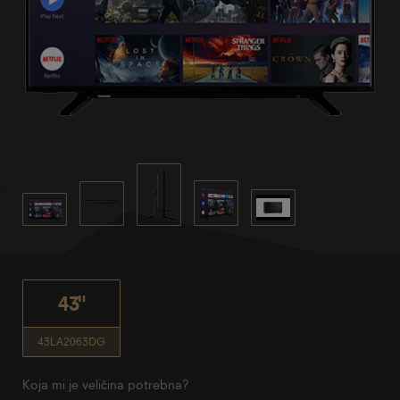
43"
43LA2063DG
Koja mi je veličina potrebna?