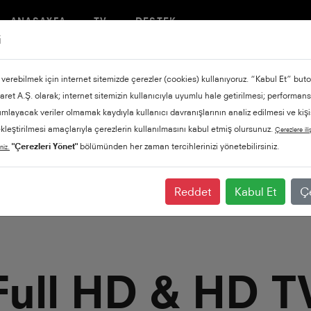
ANASAYFA
TV
DESTEK
i
 verebilmek için internet sitemizde çerezler (cookies) kullanıyoruz. “Kabul Et” bu
icaret A.Ş. olarak; internet sitemizin kullanıcıyla uyumlu hale getirilmesi; performansı
ımlayacak veriler olmamak kaydıyla kullanıcı davranışlarının analiz edilmesi ve kişi
ekleştirilmesi amaçlarıyla çerezlerin kullanılmasını kabul etmiş olursunuz.
Çerezlere ili
"Çerezleri Yönet"
bölümünden her zaman tercihlerinizi yönetebilirsiniz.
niz.
Reddet
Kabul Et
Çe
Full HD & HD T