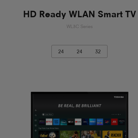
HD Ready WLAN Smart TV
WL3C Series
24
24
32