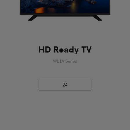
HD Ready TV
WL1A Series
24