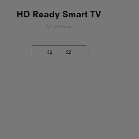
HD Ready Smart TV
W/L22 Series
32
32