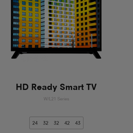
HD Ready Smart TV
W/L21 Series
24
32
32
42
43