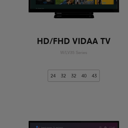
HD/FHD VIDAA TV
W/LV35 Series
24
32
32
40
43