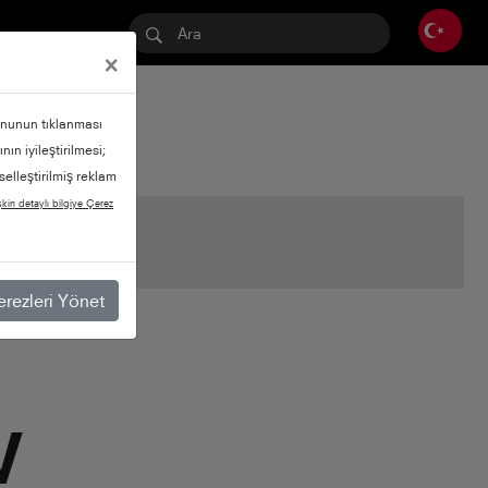
×
tonunun tıklanması
nın iyileştirilmesi;
selleştirilmiş reklam
şkin detaylı bilgiye Çerez
rezleri Yönet
V