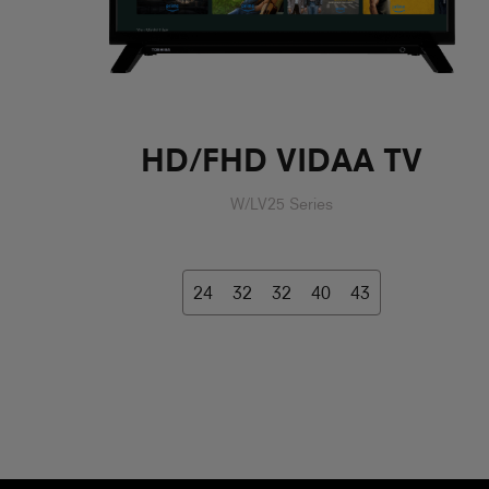
HD/FHD VIDAA TV
W/LV25 Series
24
32
32
40
43