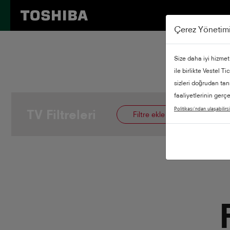
Çerez Yönetim
Size daha iyi hizmet
ile birlikte Vestel T
sizleri doğrudan tan
faaliyetlerinin gerç
Politikası’ndan ulaşabilirsi
TV Filtreleri
Filtre ekle