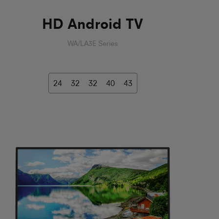
HD Android TV
WA/LA3E Series
24
32
32
40
43