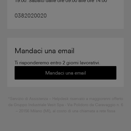
19.00. Sabato dalle ore 09.00 alle ore 14.00
0382020020
Mandaci una email
Ti risponderemo entro 2 giorni lavorativi.
Mandaci una email
*Servizio di Assistenza – Helpdesk riservato a maggiorenni offerto
da Gruppo Industriale Vesit Spa - Via Polidoro da Caravaggio n. 6
– 20156 Milano (MI), al costo di una chiamata a rete fissa