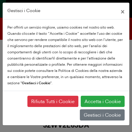
×
Gestisci i Cookie
Supporto al prodotto
Per offrirti un servizio migliore, usiamo cookies nel nostro sito web.
Quando cliccate il tasto “Accetta i Cookie” accettate l’uso dei cookie
che servono per rendere compatibile il nostro sito web con l’utente, per
il miglioramento delle prestazioni del sito web, per l’analisi dei
comportamenti degli utenti con lo scopo di raccogliere i dati che
consentiranno di identificarVi direttamente e per l’attivazione delle
pubblicità personalizzate o profilate. Per ottenere maggiori informazioni
sui cookie potete consultare la Politica di Cookies della nostra azienda
e cambiare le Vostre preferenze, in un qualsiasi momento, attraverso la
sezione "
Gestisci i Cookie
".
Rifiuta Tutti i Cookie
Accetta i Cookie
Gestisci i Cookie
32WV2E63DA
32WV2E63DA