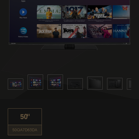
50"
50QA7D63DA