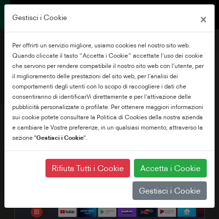
×
Gestisci i Cookie
Per offrirti un servizio migliore, usiamo cookies nel nostro sito web.
Quando cliccate il tasto “Accetta i Cookie” accettate l’uso dei cookie
che servono per rendere compatibile il nostro sito web con l’utente, per
il miglioramento delle prestazioni del sito web, per l’analisi dei
50" Frameless QLED Ultra
comportamenti degli utenti con lo scopo di raccogliere i dati che
HD Android TV
consentiranno di identificarVi direttamente e per l’attivazione delle
pubblicità personalizzate o profilate. Per ottenere maggiori informazioni
sui cookie potete consultare la Politica di Cookies della nostra azienda
e cambiare le Vostre preferenze, in un qualsiasi momento, attraverso la
sezione "
Gestisci i Cookie
".
Rifiuta Tutti i Cookie
Accetta i Cookie
Gestisci i Cookie