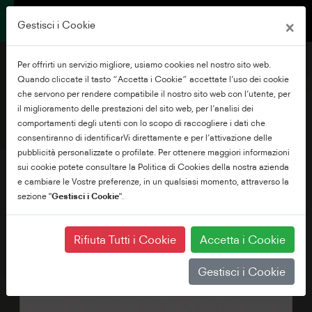
×
Gestisci i Cookie
Per offrirti un servizio migliore, usiamo cookies nel nostro sito web.
Quando cliccate il tasto “Accetta i Cookie” accettate l’uso dei cookie
che servono per rendere compatibile il nostro sito web con l’utente, per
il miglioramento delle prestazioni del sito web, per l’analisi dei
43" QLED Ultra HD
comportamenti degli utenti con lo scopo di raccogliere i dati che
Android TV
consentiranno di identificarVi direttamente e per l’attivazione delle
pubblicità personalizzate o profilate. Per ottenere maggiori informazioni
sui cookie potete consultare la Politica di Cookies della nostra azienda
e cambiare le Vostre preferenze, in un qualsiasi momento, attraverso la
sezione "
Gestisci i Cookie
".
Rifiuta Tutti i Cookie
Accetta i Cookie
Gestisci i Cookie