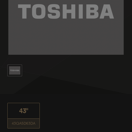
43"
43QA5D63DA