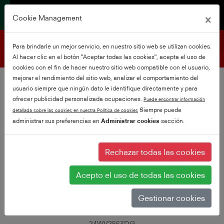
×
Cookie Management
Asistencia para el producto
Para brindarle un mejor servicio, en nuestro sitio web se utilizan cookies.
Al hacer clic en el botón "Aceptar todas las cookies", acepta el uso de
cookies con el fin de hacer nuestro sitio web compatible con el usuario,
mejorar el rendimiento del sitio web, analizar el comportamiento del
usuario siempre que ningún dato le identifique directamente y para
ofrecer publicidad personalizada ocupaciones.
Puede encontrar información
Siempre puede
detallada sobre las cookies en nuestra Política de cookies
administrar sus preferencias en
Administrar cookies
sección.
Rechazar todas las cookies
Acepto el uso de todas las cookies
Gestionar cookies
24WV2E63DG