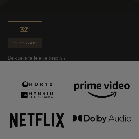
32"
32LA3B63DA
De quelle taille ai-je besoin ?