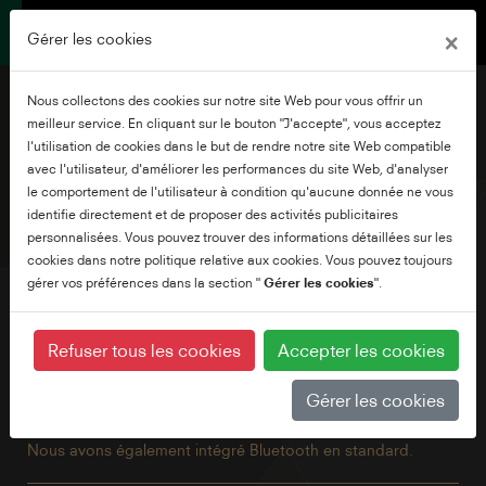
×
Gérer les cookies
Nous collectons des cookies sur notre site Web pour vous offrir un
meilleur service. En cliquant sur le bouton "J'accepte", vous acceptez
l'utilisation de cookies dans le but de rendre notre site Web compatible
avec l'utilisateur, d'améliorer les performances du site Web, d'analyser
32" Télévision Android
le comportement de l'utilisateur à condition qu'aucune donnée ne vous
Full HD
identifie directement et de proposer des activités publicitaires
personnalisées. Vous pouvez trouver des informations détaillées sur les
cookies dans notre politique relative aux cookies. Vous pouvez toujours
gérer vos préférences dans la section "
Gérer les cookies
".
Explorez des milliers de films, d'émissions, de jeux et
obtenez des réponses à vos questions sur grand écran avec
Android TV et Google Voice Assistant. De plus, avec
Refuser tous les cookies
Accepter les cookies
Chromecast intégré, il vous suffit de diffuser des films, des
émissions et des photos à partir de tous les appareils de
Gérer les cookies
votre famille. Doté d'une résolution Full HD pour une clarté
d'image améliorée et une superbe qualité de streaming.
Nous avons également intégré Bluetooth en standard.