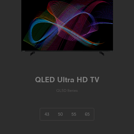
QLED Ultra HD TV
QL5D Series
43
50
55
65