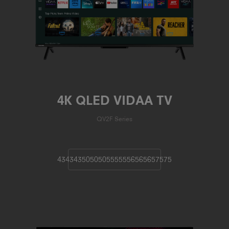
4K QLED VIDAA TV
QV2F Series
43
43
43
50
50
50
55
55
55
65
65
65
75
75