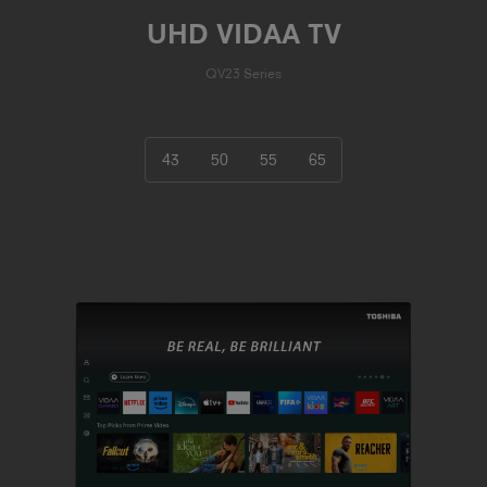
UHD VIDAA TV
QV23 Series
43
50
55
65