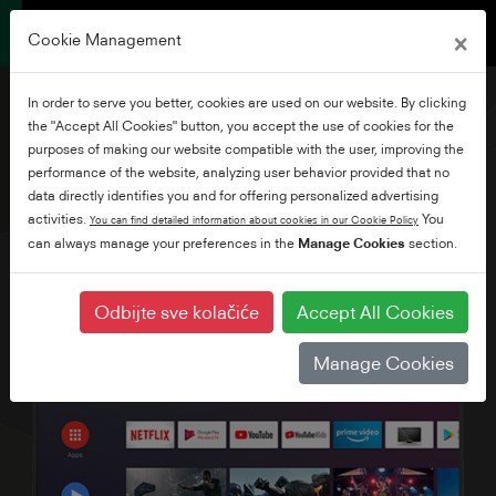
×
Cookie Management
In order to serve you better, cookies are used on our website. By clicking
the "Accept All Cookies" button, you accept the use of cookies for the
purposes of making our website compatible with the user, improving the
performance of the website, analyzing user behavior provided that no
65" Ultra HD Android TV
data directly identifies you and for offering personalized advertising
activities.
You
You can find detailed information about cookies in our Cookie Policy
can always manage your preferences in the
Manage Cookies
section.
Odbijte sve kolačiće
Accept All Cookies
Manage Cookies