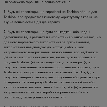
Ця обмежена гарантія не поширюється на:
1.
Будь-які телевізори, що вироблені не Toshiba або не для
Toshiba, або продаються кінцевому користувачу в країні, на
яку не поширюється дія цієї гарантії.
2.
Будь-які телевізори, що були пошкоджені або надані
дефектними (а) в результаті використання з іншою метою, ніж
для його нормального використання за призначенням;
використання невідповідно до інструкції або іншого
неправильного використання, зловживання, або недбалості;
(б) через використання деталей, які не були вироблені або
продані Toshiba; (в) через модифікації телевізора; (г) в
результаті виконання ремонтних робіт іншими особами, крім
Toshiba або авторизованого постачальника Toshiba; (д) в
результаті неправильного транспортування або упаковки при
поверненні телевізора до Toshiba, партнерів по збуту або
авторизованого постачальника Toshiba; або (е) в результаті
неправильної установки виробів сторонніх виробників
(наприклад, карти розширення пам'яті).
Всі телевізори або їх частини, на яких етикетки або серійні