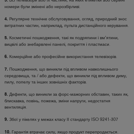
3.
номери були змінені або нерозбірливі.
4.
Регулярне технічне обслуговування, огляд, природний знос
витратних частин, наприклад, пульта дистанційного керування.
5.
Косметичні пошкодження, такі як подряпини і вм'ятини,
вицвілі або знебарвлені панелі, покриття і пластмаси.
6.
Комерційне або професійне використання телевізорів.
7.
Пошкодження, що виникли під впливом навколишнього
середовища, та / або дефекти, що виникли під впливом диму,
пилу, попелу та інших зовнішніх факторів.
8.
Дефекти, що виникли за форс-мажорних обставин, таких як,
блискавка, повінь, пожежа, зміни напруги, недостатня
вентиляція.
9.
Збої у пікелях у межах класу ІІ стандарту ISO 9241-307
10.
Гарантія втрачає силу, якщо продукт перепродається.