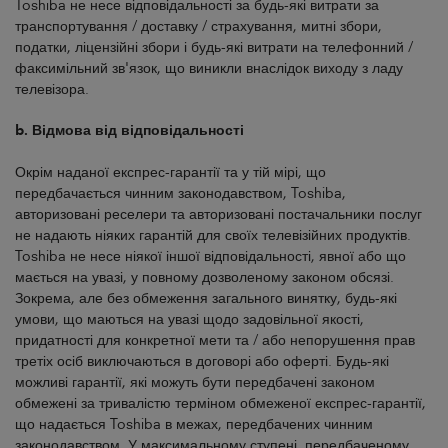
Toshiba не несе відповідальності за будь-які витрати за
транспортування / доставку / страхування, митні збори,
податки, ліцензійні збори і будь-які витрати на телефонний /
факсимільний зв'язок, що виникли внаслідок виходу з ладу
телевізора.
b. Відмова від відповідальності
Окрім наданої експрес-гарантії та у тій мірі, що
передбачається чинним законодавством, Toshiba,
авторизовані реселери та авторизовані постачальники послуг
не надають ніяких гарантій для своїх телевізійних продуктів.
Toshiba не несе ніякої іншої відповідальності, явної або що
мається на увазі, у повному дозволеному законом обсязі.
Зокрема, але без обмеження загального винятку, будь-які
умови, що маються на увазі щодо задовільної якості,
придатності для конкретної мети та / або непорушення прав
третіх осіб виключаються в договорі або оферті. Будь-які
можливі гарантії, які можуть бути передбачені законом
обмежені за тривалістю терміном обмеженої експрес-гарантії,
що надається Toshiba в межах, передбачених чинним
законодавством. У максимальному ступені, передбаченому