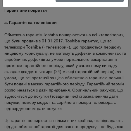
Гарантійне покриття
а. Гарантія на телевізори
Обмежена гарантія Toshiba поширюється на всі «телевізори»,
що були проданв з 01.01.2017. Toshiba гарантує, що всі
телевізори Toshiba («телевізори»), що продаються першому
кінцевому користувачу, не матимуть дефекти в компонентах та
виробничих дефектів за умови нормального використання
протягом гарантійного періоду, який у загальному випадку
складає двадцять чотири (24) місяці (гарантійний період), за
умови, що всі претензії за цією обмеженою гарантією повинні
бути подані в межах гарантійного періоду. Гарантійний термін
розпочинається з дати придбання. Оригінальний рахунок, що
відноситься до покупки (товарний чек) із зазначенням дати
покупки, номеру моделі та серійного номера телевізора є
підтвердженням дати покупки.
Ця гарантія поширюється тільки в тих країнах, які підпадають
під дію обмеженої гарантії для вашого продукту – це будь-яка