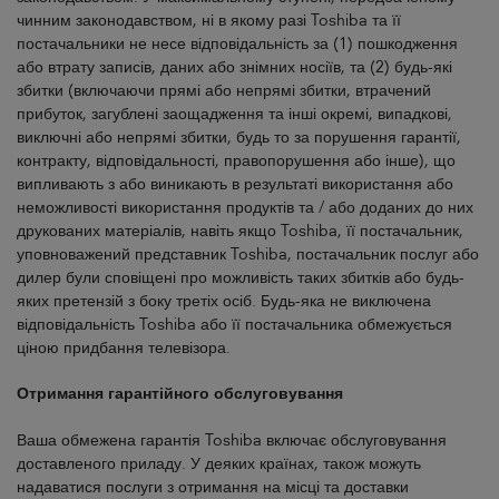
чинним законодавством, ні в якому разі Toshiba та її
постачальники не несе відповідальність за (1) пошкодження
або втрату записів, даних або знімних носіїв, та (2) будь-які
збитки (включаючи прямі або непрямі збитки, втрачений
прибуток, загублені заощадження та інші окремі, випадкові,
виключні або непрямі збитки, будь то за порушення гарантії,
контракту, відповідальності, правопорушення або інше), що
випливають з або виникають в результаті використання або
неможливості використання продуктів та / або доданих до них
друкованих матеріалів, навіть якщо Toshiba, її постачальник,
уповноважений представник Toshiba, постачальник послуг або
дилер були сповіщені про можливість таких збитків або будь-
яких претензій з боку третіх осіб. Будь-яка не виключена
відповідальність Toshiba або її постачальника обмежується
ціною придбання телевізора.
Отримання гарантійного обслуговування
Ваша обмежена гарантія Toshiba включає обслуговування
доставленого приладу. У деяких країнах, також можуть
надаватися послуги з отримання на місці та доставки