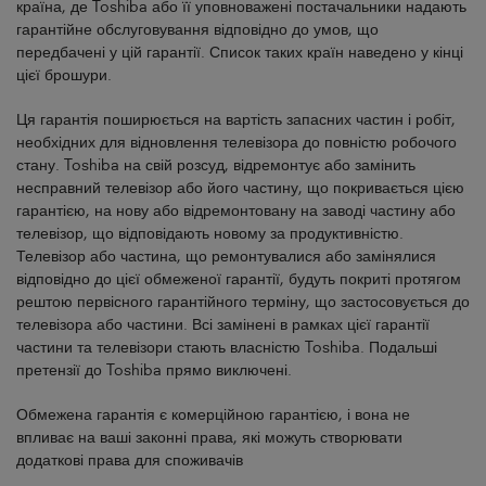
країна, де Toshiba або її уповноважені постачальники надають
гарантійне обслуговування відповідно до умов, що
передбачені у цій гарантії. Список таких країн наведено у кінці
цієї брошури.
Ця гарантія поширюється на вартість запасних частин і робіт,
необхідних для відновлення телевізора до повністю робочого
стану. Toshiba на свій розсуд, відремонтує або замінить
несправний телевізор або його частину, що покривається цією
гарантією, на нову або відремонтовану на заводі частину або
телевізор, що відповідають новому за продуктивністю.
Телевізор або частина, що ремонтувалися або замінялися
відповідно до цієї обмеженої гарантії, будуть покриті протягом
рештою первісного гарантійного терміну, що застосовується до
телевізора або частини. Всі замінені в рамках цієї гарантії
частини та телевізори стають власністю Toshiba. Подальші
претензії до Toshiba прямо виключені.
Обмежена гарантія є комерційною гарантією, і вона не
впливає на ваші законні права, які можуть створювати
додаткові права для споживачів