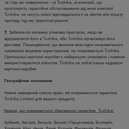
та і під час повернення – ні Toshiba, ні компанії, що
пропонують гарантійне обслуговування від імені компанії
Toshiba, не несуть ніякої відповідальності за збиток або втрату
приладу під час транспортування.
7.
Забезпечте належну упаковку пристрою, якщо ви
відправляєте його в Toshiba, або Toshiba організовує його
доставку. Пошкодження, що виникли внаслідок неправильного
пакування кінцевим користувачем, не покриваються Toshiba.
Оригінальні картонні коробки є найкращою упаковкою і повинні
використовуватися клієнтом. Toshiba не зобов'язана надавати
картонні коробки.
Географічне охоплення
Нижче наведений список країн, які покриваються гарантією
Toshiba Limited для вашого продукту.
Країни, що покриваються обмеженою гарантією Toshiba:
Албанія, Австрія, Бельгія, Боснія і Герцеговина, Болгарія,
Хорватія, Кіпр, Чехія, Данія, Естонія, Фінляндія, Франція,