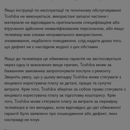
Якщо інструкції по експлуатації та технічному обслуговуванні
Toshiba не виконуються, використані запасні частини і
матеріали не відповідають оригінальним специфікаціям або
втручання здійснене некваліфікованим персоналом, або якщо
телевізор має ознаки неправильного використання,
зловживання, недбалого поводження, слід надати доказ того,
що дефект не є наслідком жодної з цих обставин.
Якщо до телевізора ця обмежена гарантія не застосовується
через одну із зазначених вище причин, Toshiba може за
бажанням замовника запропонувати послуги з ремонту.
Зверніть увагу, що у цьому випадку Toshiba може стягувати з
кінцевого користувача плату за деталі, працю та супутні
витрати. Крім того, Toshiba зберігає за собою право стягувати з
кінцевого користувача плату за підготовку кошторису. Крім
того, Toshiba може стягувати плату за витрати за перевірку
телевізора в тих випадках, коли відповідно до цієї обмеженої
гарантії було заявлено про пошкодження або дефект, яких
насправді не існує.