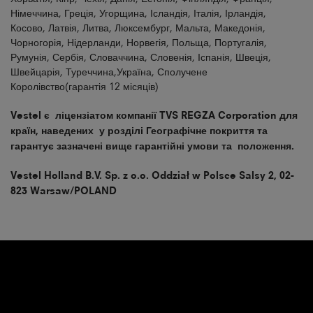
Німеччина, Греція, Угорщина, Ісландія, Італія, Ірландія,
Косово, Латвія, Литва, Люксембург, Мальта, Македонія,
Чорногорія, Нідерланди, Норвегія, Польща, Португалія,
Румунія, Сербія, Словаччина, Словенія, Іспанія, Швеція,
Швейцарія, Туреччина,Україна, Сполучене
Королівство(гарантія 12 місяців)
Vestel є ліцензіатом компанії
TVS REGZA Corporation
для
країн, наведених у розділі Географічне покриття та
гарантує зазначені вище гарантійні умови та положення.
Vestel Holland B.V. Sp. z o.o. Oddział w Polsce Salsy 2, 02-
823 Warsaw/POLAND