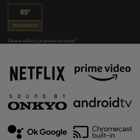
65"
65UA2B63DG
Katera velikost je primerna zame?