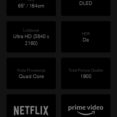
DLED
65" / 164cm
Ločljivost
HDR
Ultra HD (3840 x
Da
2160)
Vrsta Procesorja
Total Picture Quality
Quad Core
1900