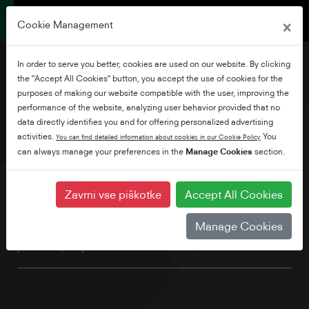
×
Cookie Management
In order to serve you better, cookies are used on our website. By clicking
the "Accept All Cookies" button, you accept the use of cookies for the
purposes of making our website compatible with the user, improving the
performance of the website, analyzing user behavior provided that no
65" Ultra HD Android TV
data directly identifies you and for offering personalized advertising
activities.
You
You can find detailed information about cookies in our Cookie Policy
can always manage your preferences in the
Manage Cookies
section.
Raziščite na tisoče filmov, oddaj, iger in poiščite odgovore
na svoja vprašanja na velikem zaslonu s sistemom Android
TV in Google Voice Assistant. Poleg tega z vgrajenim
Zavrni vse piškotke
Accept All Cookies
Chromecastom preprosto predvajate filme, oddaje in
fotografije iz vseh naprav vaše družine. Poleg tega imata
Manage Cookies
TRU Micro Dimming in TRU Resolution za boljši kontrast in
povečano, bolj dodelano sliko.