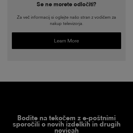
Se ne morete odločiti?
Za več informacij si oglejte našo stran z vodičem za
nakup televizorja.
Learn More
Bodite na tekočem z e-poštnimi
sporočili o novih izdelkih in drugih
novicah