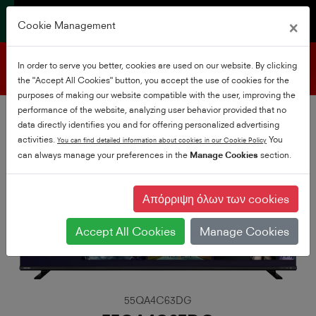
×
Cookie Management
Υποστήριξη προϊόντων
In order to serve you better, cookies are used on our website. By clicking
the "Accept All Cookies" button, you accept the use of cookies for the
purposes of making our website compatible with the user, improving the
performance of the website, analyzing user behavior provided that no
data directly identifies you and for offering personalized advertising
activities.
You
You can find detailed information about cookies in our Cookie Policy
can always manage your preferences in the
Manage Cookies
section.
Απόρριψη όλων των cookies
Accept All Cookies
Manage Cookies
55QA4C63DG