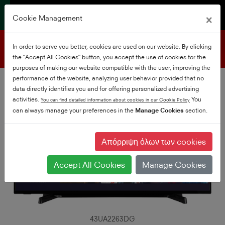
×
Cookie Management
Υποστήριξη προϊόντων
In order to serve you better, cookies are used on our website. By clicking
the "Accept All Cookies" button, you accept the use of cookies for the
purposes of making our website compatible with the user, improving the
performance of the website, analyzing user behavior provided that no
data directly identifies you and for offering personalized advertising
activities.
You
You can find detailed information about cookies in our Cookie Policy
can always manage your preferences in the
Manage Cookies
section.
Απόρριψη όλων των cookies
Accept All Cookies
Manage Cookies
43UA2263DG