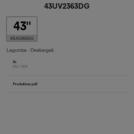
43UV2363DG
43
43UV2363DG
Laguntza - Deskargak
Ib
EN / PDF
Produktua pdf