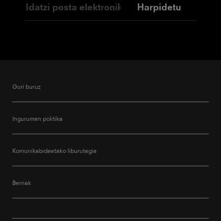
Harpidetu
Guri buruz
Ingurumen politika
Komunikabideetako liburutegia
Berriak