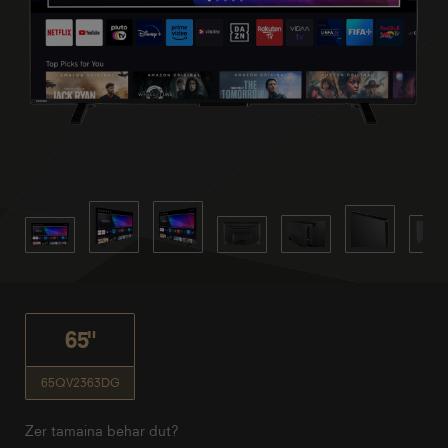
65"
65QV2363DG
Zer tamaina behar dut?