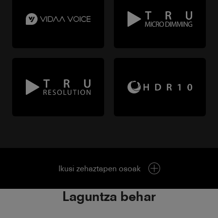
Ikusi zehaztapen osoak
Laguntza behar