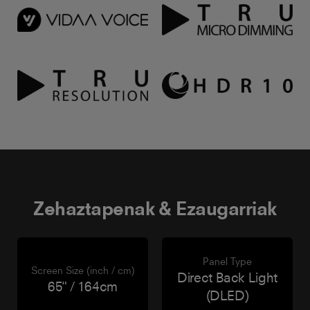
Zehaztapenak & Ezaugarriak
Panel Type
Screen Size (inch / cm)
Direct Back Light
65" / 164cm
(DLED)