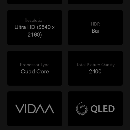
Resolution
HDR
Ultra HD (3840 x
Bai
2160)
Processor Type
Total Picture Quality
Quad Core
2400