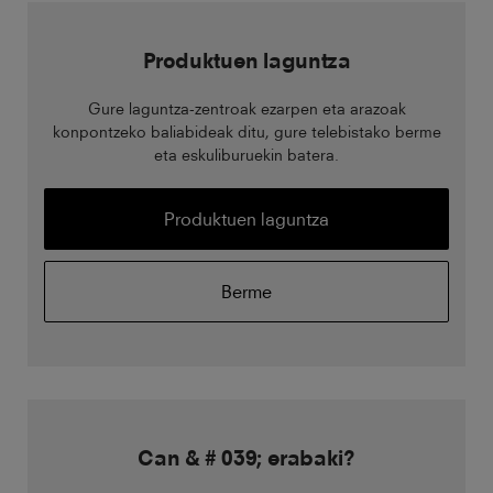
Produktuen laguntza
Gure laguntza-zentroak ezarpen eta arazoak
konpontzeko baliabideak ditu, gure telebistako berme
eta eskuliburuekin batera.
Produktuen laguntza
Berme
Can & # 039; erabaki?