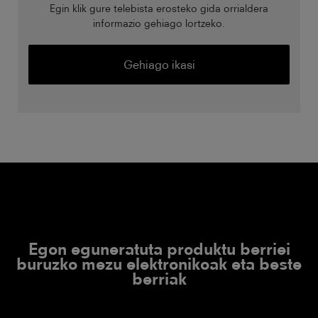
Egin klik gure telebista erosteko gida orrialdera
informazio gehiago lortzeko.
Gehiago ikasi
Egon eguneratuta produktu berriei
buruzko mezu elektronikoak eta beste
berriak