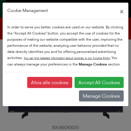
×
Cookie Management
Produktsupport
In order to serve you better, cookies are used on our website. By clicking
the "Accept All Cookies" button, you accept the use of cookies for the
purposes of making our website compatible with the user, improving the
performance of the website, analyzing user behavior provided that no
data directly identifies you and for offering personalized advertising
activities.
You
You can find detailed information about cookies in our Cookie Policy
can always manage your preferences in the
Manage Cookies
section.
Afvis alle cookies
Accept All Cookies
Manage Cookies
50UA5D63DG