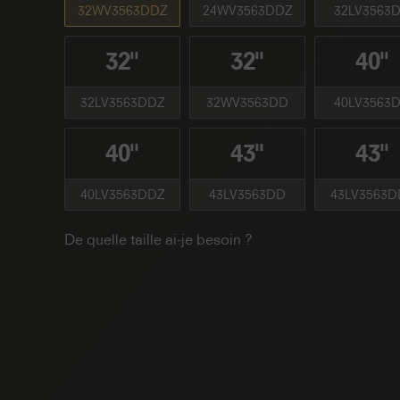
32WV3563DDZ
24WV3563DDZ
32LV3563
32''
32''
40''
32LV3563DDZ
32WV3563DD
40LV3563
40''
43''
43''
40LV3563DDZ
43LV3563DD
43LV3563D
De quelle taille ai-je besoin ?