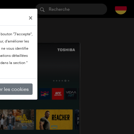
×
e bouton "J'accepte",
ur, d'améliorer les
ne vous identifie
ations détaillées
dans la section "
r les cookies