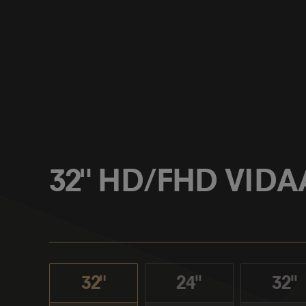
32" HD/FHD VIDA
32"
24''
32''