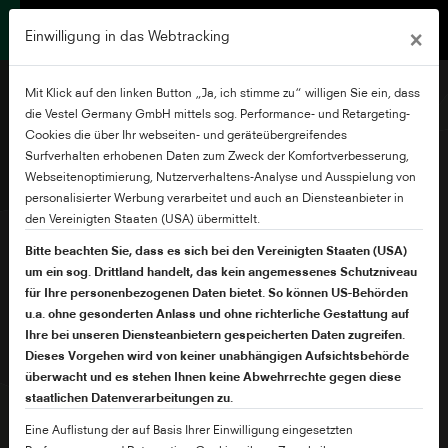
×
Einwilligung in das Webtracking
Mit Klick auf den linken Button „Ja, ich stimme zu“ willigen Sie ein, dass
die Vestel Germany GmbH mittels sog. Performance- und Retargeting-
Cookies die über Ihr webseiten- und geräteübergreifendes
Surfverhalten erhobenen Daten zum Zweck der Komfortverbesserung,
43" QV3F Series
Webseitenoptimierung, Nutzerverhaltens-Analyse und Ausspielung von
personalisierter Werbung verarbeitet und auch an Diensteanbieter in
den Vereinigten Staaten (USA) übermittelt.
Bitte beachten Sie, dass es sich bei den Vereinigten Staaten (USA)
um ein sog. Drittland handelt, das kein angemessenes Schutzniveau
für Ihre personenbezogenen Daten bietet. So können US-Behörden
u.a. ohne gesonderten Anlass und ohne richterliche Gestattung auf
Ihre bei unseren Diensteanbietern gespeicherten Daten zugreifen.
Dieses Vorgehen wird von keiner unabhängigen Aufsichtsbehörde
überwacht und es stehen Ihnen keine Abwehrrechte gegen diese
staatlichen Datenverarbeitungen zu.
Eine Auflistung der auf Basis Ihrer Einwilligung eingesetzten