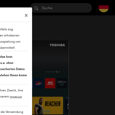
×
ttels sog.
lten erhobenen
usspielung von
bermittelt.
 das kein
u.a. ohne
speicherten Daten
stehen Ihnen keine
ihren Zweck, ihre
unserem
Impressum
ie die Verwendung