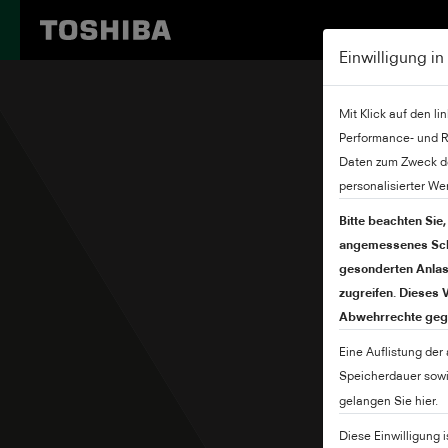
Einwilligung i
Mit Klick auf den l
Performance- und R
Daten zum Zweck de
personalisierter We
Bitte beachten Sie,
angemessenes Schu
gesonderten Anlass
zugreifen. Dieses
Abwehrrechte gege
Eine Auflistung der
Speicherdauer sowie
gelangen Sie hier.
Diese Einwilligung 