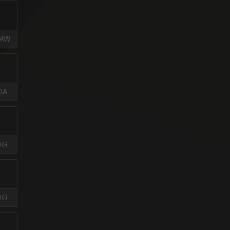
DAW
DA
DG
DG