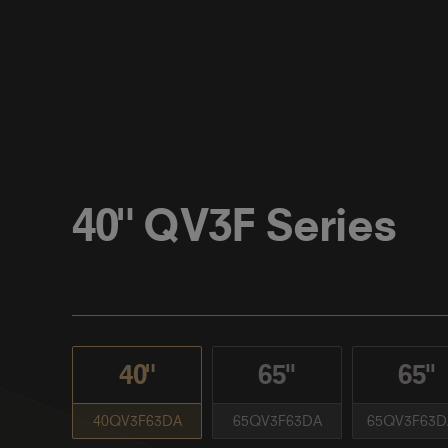
40" QV3F Series
40"
65''
65''
40QV3F63DA
65QV3F63DA
65QV3F63