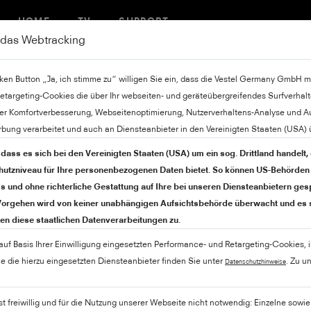
HOME
TV
SUPPORT
n das Webtracking
inken Button „Ja, ich stimme zu“ willigen Sie ein, dass die Vestel Germany GmbH mi
etargeting-Cookies die über Ihr webseiten- und geräteübergreifendes Surfverha
r Komfortverbesserung, Webseitenoptimierung, Nutzerverhaltens-Analyse und A
rbung verarbeitet und auch an Diensteanbieter in den Vereinigten Staaten (USA) ü
 dass es sich bei den Vereinigten Staaten (USA) um ein sog. Drittland handelt,
tzniveau für Ihre personenbezogenen Daten bietet. So können US-Behörden 
 und ohne richterliche Gestattung auf Ihre bei unseren Diensteanbietern ge
 Vorgehen wird von keiner unabhängigen Aufsichtsbehörde überwacht und es 
n diese staatlichen Datenverarbeitungen zu.
 auf Basis Ihrer Einwilligung eingesetzten Performance- und Retargeting-Cookies, 
 die hierzu eingesetzten Diensteanbieter finden Sie unter
. Zu 
Datenschutzhinweise
ist freiwillig und für die Nutzung unserer Webseite nicht notwendig: Einzelne sow