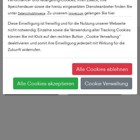
nicht?
Speicherdauer sowie die hierzu eingesetzten Diensteanbieter finden Sie
unter
. Zu unserem
gelangen Sie hier.
Datenschutzhinweise
Impressum
Wählen Sie Ihren Produkttyp
Diese Einwilligung ist freiwillig und für die Nutzung unserer Webseite
nicht notwendig: Einzelne sowie die Verwendung aller Tracking Cookies
können Sie mit Klick auf den rechten Button „Cookie Verwaltung“
deaktivieren und somit ihre Einwilligung jederzeit mit Wirkung für die
Zukunft widerrufen.
Premium
QLED
Alle Cookies ablehnen
Alle Cookies akzeptieren
Cookie Verwaltung