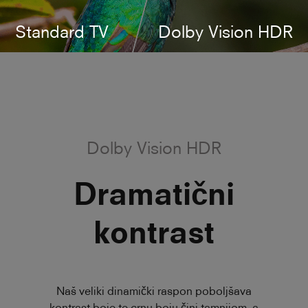
Standard TV
Dolby Vision HDR
Dolby Vision HDR
Dramatični
kontrast
Naš veliki dinamički raspon poboljšava
kontrast boje te crnu boju čini tamnijom, a