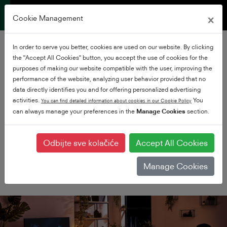
×
Cookie Management
In order to serve you better, cookies are used on our website. By clicking
the "Accept All Cookies" button, you accept the use of cookies for the
purposes of making our website compatible with the user, improving the
performance of the website, analyzing user behavior provided that no
data directly identifies you and for offering personalized advertising
activities.
You
You can find detailed information about cookies in our Cookie Policy
can always manage your preferences in the
Premium UHD
Manage Cookies
section.
Doživite Ultra HD u
najboljem izdanju
Odbijte sve kolačiće
Accept All Cookies
Manage Cookies