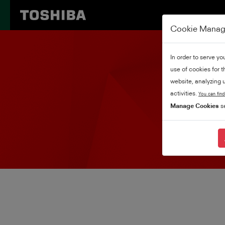
Cookie Mana
In order to serve yo
use of cookies for 
website, analyzing u
activities.
You can find
Manage Cookies
se