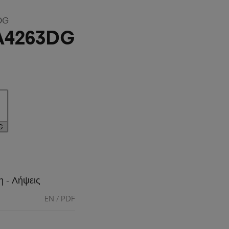
DG
A4263DG
G
η - Λήψεις
EN / PDF