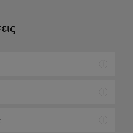
εις
;