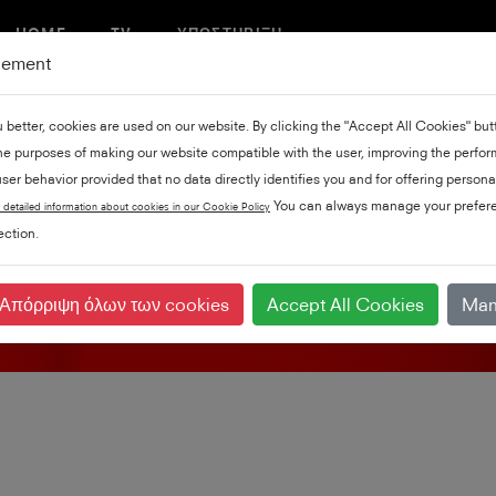
HOME
TV
ΥΠΟΣΤΉΡΙΞΗ
gement
u better, cookies are used on our website. By clicking the "Accept All Cookies" bu
the purposes of making our website compatible with the user, improving the perfo
ser behavior provided that no data directly identifies you and for offering persona
Υποστήριξη προϊόντω
You can always manage your prefere
 detailed information about cookies in our Cookie Policy
ction.
Απόρριψη όλων των cookies
Accept All Cookies
Man