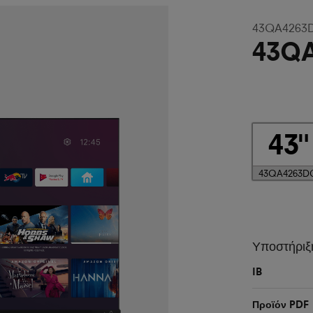
43QA4263
43Q
43
43QA4263D
Υποστήριξ
IB
Προϊόν PDF