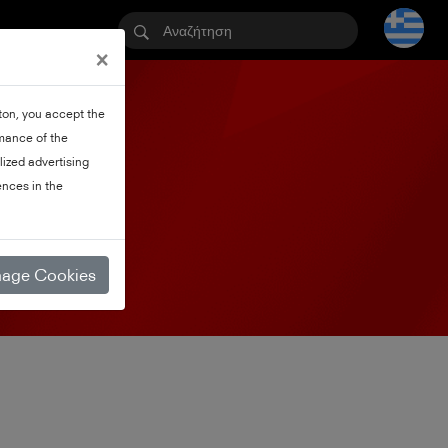
×
tton, you accept the
rmance of the
lized advertising
ν
nces in the
age Cookies