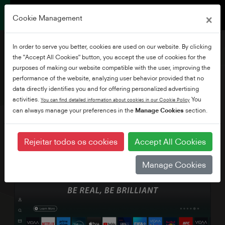
×
Cookie Management
In order to serve you better, cookies are used on our website. By clicking
the "Accept All Cookies" button, you accept the use of cookies for the
purposes of making our website compatible with the user, improving the
performance of the website, analyzing user behavior provided that no
75" 4K QLED VIDAA TV
data directly identifies you and for offering personalized advertising
activities.
You
You can find detailed information about cookies in our Cookie Policy
can always manage your preferences in the
Manage Cookies
section.
Rejeitar todos os cookies
Accept All Cookies
Manage Cookies