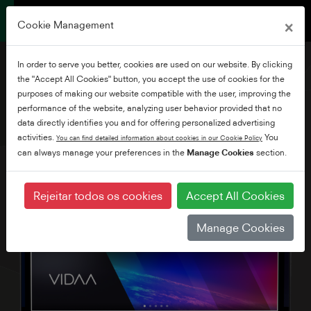
×
Cookie Management
In order to serve you better, cookies are used on our website. By clicking
the "Accept All Cookies" button, you accept the use of cookies for the
purposes of making our website compatible with the user, improving the
performance of the website, analyzing user behavior provided that no
32" W/LV34 Series
data directly identifies you and for offering personalized advertising
activities.
You
You can find detailed information about cookies in our Cookie Policy
can always manage your preferences in the
Manage Cookies
section.
Rejeitar todos os cookies
Accept All Cookies
Manage Cookies