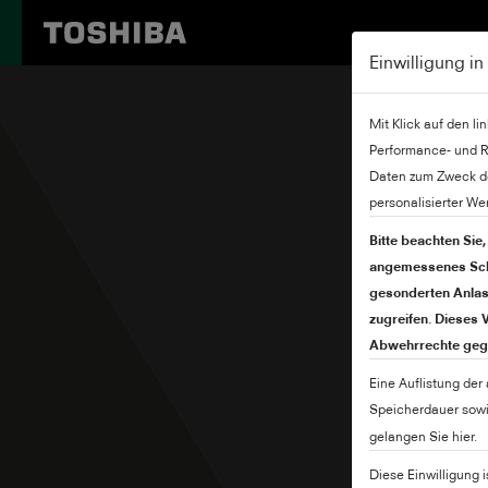
Einwilligung i
Mit Klick auf den l
Performance- und R
Daten zum Zweck de
personalisierter We
Bitte beachten Sie,
angemessenes Schu
gesonderten Anlass
zugreifen. Dieses
Abwehrrechte gege
Eine Auflistung der
Speicherdauer sowie
gelangen Sie hier.
Diese Einwilligung 