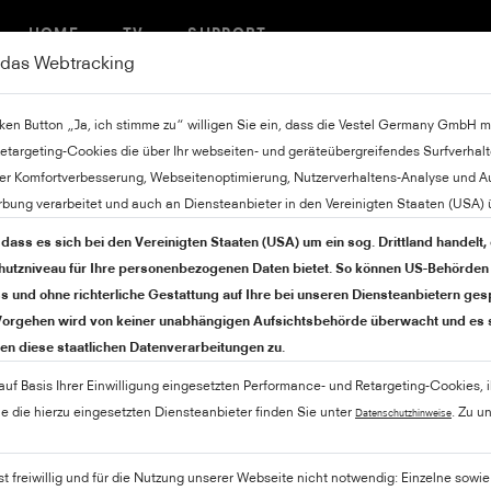
HOME
TV
SUPPORT
n das Webtracking
inken Button „Ja, ich stimme zu“ willigen Sie ein, dass die Vestel Germany GmbH mi
etargeting-Cookies die über Ihr webseiten- und geräteübergreifendes Surfverha
r Komfortverbesserung, Webseitenoptimierung, Nutzerverhaltens-Analyse und A
rbung verarbeitet und auch an Diensteanbieter in den Vereinigten Staaten (USA) ü
 dass es sich bei den Vereinigten Staaten (USA) um ein sog. Drittland handelt,
tzniveau für Ihre personenbezogenen Daten bietet. So können US-Behörden 
 und ohne richterliche Gestattung auf Ihre bei unseren Diensteanbietern ge
 Vorgehen wird von keiner unabhängigen Aufsichtsbehörde überwacht und es 
n diese staatlichen Datenverarbeitungen zu.
 auf Basis Ihrer Einwilligung eingesetzten Performance- und Retargeting-Cookies, 
 die hierzu eingesetzten Diensteanbieter finden Sie unter
. Zu 
Datenschutzhinweise
ist freiwillig und für die Nutzung unserer Webseite nicht notwendig: Einzelne sow