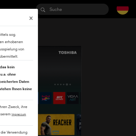
×
ttels sog.
lten erhobenen
usspielung von
bermittelt.
 das kein
u.a. ohne
speicherten Daten
stehen Ihnen keine
ihren Zweck, ihre
unserem
Impressum
ie die Verwendung