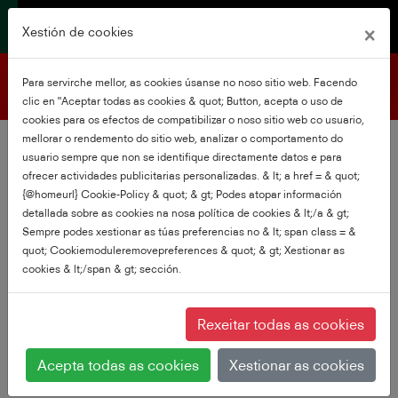
×
Xestión de cookies
Soporte do produto
Para servirche mellor, as cookies úsanse no noso sitio web. Facendo
clic en "Aceptar todas as cookies & quot; Button, acepta o uso de
cookies para os efectos de compatibilizar o noso sitio web co usuario,
mellorar o rendemento do sitio web, analizar o comportamento do
usuario sempre que non se identifique directamente datos e para
ofrecer actividades publicitarias personalizadas. & lt; a href = & quot;
{@homeurl} Cookie-Policy & quot; & gt; Podes atopar información
detallada sobre as cookies na nosa política de cookies & lt;/a & gt;
Sempre podes xestionar as túas preferencias no & lt; span class = &
quot; Cookiemoduleremovepreferences & quot; & gt; Xestionar as
cookies & lt;/span & gt; sección.
Rexeitar todas as cookies
Acepta todas as cookies
Xestionar as cookies
65QV2F63DG