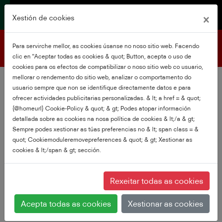
×
Xestión de cookies
Soporte do produto
Para servirche mellor, as cookies úsanse no noso sitio web. Facendo
clic en "Aceptar todas as cookies & quot; Button, acepta o uso de
cookies para os efectos de compatibilizar o noso sitio web co usuario,
mellorar o rendemento do sitio web, analizar o comportamento do
usuario sempre que non se identifique directamente datos e para
ofrecer actividades publicitarias personalizadas. & lt; a href = & quot;
{@homeurl} Cookie-Policy & quot; & gt; Podes atopar información
detallada sobre as cookies na nosa política de cookies & lt;/a & gt;
Sempre podes xestionar as túas preferencias no & lt; span class = &
quot; Cookiemoduleremovepreferences & quot; & gt; Xestionar as
cookies & lt;/span & gt; sección.
Rexeitar todas as cookies
Acepta todas as cookies
Xestionar as cookies
55UV3463DG