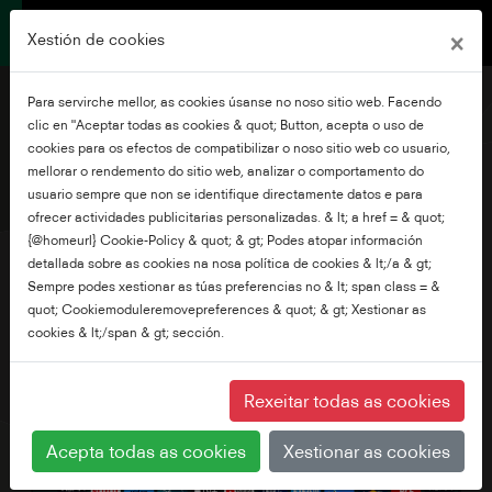
×
Xestión de cookies
Para servirche mellor, as cookies úsanse no noso sitio web. Facendo
clic en "Aceptar todas as cookies & quot; Button, acepta o uso de
cookies para os efectos de compatibilizar o noso sitio web co usuario,
mellorar o rendemento do sitio web, analizar o comportamento do
75" QV3F Series
usuario sempre que non se identifique directamente datos e para
ofrecer actividades publicitarias personalizadas. & lt; a href = & quot;
{@homeurl} Cookie-Policy & quot; & gt; Podes atopar información
detallada sobre as cookies na nosa política de cookies & lt;/a & gt;
Sempre podes xestionar as túas preferencias no & lt; span class = &
quot; Cookiemoduleremovepreferences & quot; & gt; Xestionar as
cookies & lt;/span & gt; sección.
Rexeitar todas as cookies
Acepta todas as cookies
Xestionar as cookies