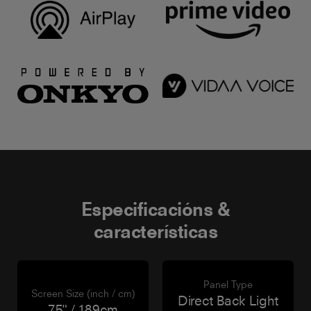
Especificacións &
características
Panel Type
Screen Size (inch / cm)
Direct Back Light
75" / 189cm