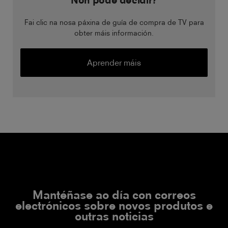
Non pode decidir?
Fai clic na nosa páxina de guía de compra de TV para
obter máis información.
Aprender máis
Mantéñase ao día con correos
electrónicos sobre novos produtos e
outras noticias