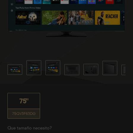
75"
75QV3F63DG
Que tamaño necesito?